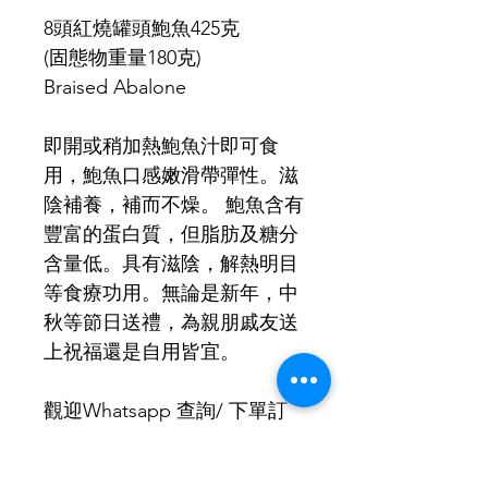
價
價
8頭紅燒罐頭鮑魚425克
格
格
(固態物重量180克)
Braised Abalone
即開或稍加熱鮑魚汁即可食
用，鮑魚口感嫩滑帶彈性。滋
陰補養，補而不燥。 鮑魚含有
豐富的蛋白質，但脂肪及糖分
含量低。具有滋陰，解熱明目
等食療功用。無論是新年，中
秋等節日送禮，為親朋戚友送
上祝福還是自用皆宜。
觀迎Whatsapp 查詢/ 下單訂
購: +852 9229 7266