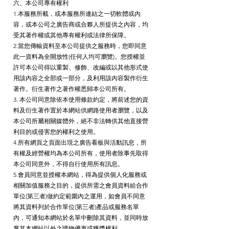
六、本公司專有權利
1.本服務所載，或本服務所連結之一切軟體或內
容，或本公司之廣告商或合夥人所提供之內容，均
受其著作權或其他專有權利或法律所保障。
2.當您傳輸資料至本公司提供之服務時，您即同意
此一資料為全開放性(任何人均可瀏覽)。您授權並
許可本公司得以重製、修飾、改編或以其他形式使
用該內容之全部或一部分，及利用該內容製作衍生
著作。衍生著作之著作權悉歸本公司所有。
3. 本公司同意除依本使用條款約定，將前述您的資
料及衍生著作置於本網站供網路使用者瀏覽，以及
本公司所屬相關媒體外，絕不非法轉供其他直接營
利目的或侵害您的權利之使用。
4.所有網頁之頁面出現之廣告看板與活動訊息，所
有權及經營權均為本公司所有，使用者除事先取得
本公司同意外，不得自行使用所有訊息。
5.會員同意並授權本網站，得為提供個人化服務或
相關加值服務之目的，提供所需之會員資料給合作
單位(第三者)做約定範圍內之運用，如會員不同意
將其資料列於合作單位(第三者)產品或服務名單
內，可通知本網站於名單中刪除其資料，並同時放
棄其本網站以外之購物優惠或獲獎權利。