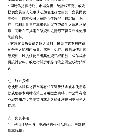
6.同時為提供行銷、市場分析、統計或研究、或為
提供會員個人化服務或加值服務之目的，會員同意
本公司、或本公司之策略合作夥伴，得記錄、保
存、並利用會員在本網站所留存或產生之資料及記
錄，同時在不揭露各該資料之情形下得公開或使用
統計資料。
7.對於會員所登錄之個人資料，會員同意本網站得
於合理之範圍內蒐集、處理、保存、傳遞及使用該
等資料，以提供使用者其他資訊或服務、或作成會
員統計資料、或進行關於網路行為之調查或行銷研
究。
七、終止授權
您使用本服務之行為若有任何違反法令或本使用條
款或危害本網站或第三者權益之虞時，本公司有權
不經告知您，立即暫時或永久終止您使用本服務之
授權。
八、免責事項
1.下列情形發生時，本網站有權可以停止、中斷提
供本服務：