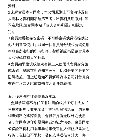
資料。
2.未經會員本人同意，本公司原則上不會將涉及個
人隱私之資料開示給第三者，唯資料共用原則...等
不在此限(請參閱本站「個人資料
私隱」相關規
定)。
3.會員應妥善保管密碼，不可將密碼洩露或提供給
他人知道或使用；以同一個會員身分號和密碼使用
本服務所進行的所有行為，都將被認為是該會員本
人和密碼持有人的行為。
4.會員如果發現或懷疑有第三人使用其會員身分號
或密碼，應該立即通知本公司，採取必要的必要的
防範措施。但上述通知不得解釋為本公司對會員負
有任何形式之賠償或補償之責任或義務。
五、使用者的守法義務及承諾
1.會員承諾絕不為任何非法目的或以任何非法方式
使用本服務，並承諾遵守香港相關法規及一切使用
網際網路之國際慣例。會員若是香港以外之使用
者，並同意遵守所屬國家或地域之法令。會員同意
並保證不得利用本服務從事侵害他人權益或違法之
行為，包括但不限於：發佈或傳送任何誹謗、侮