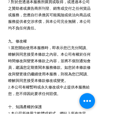
7.對於您透過本服務所購買或取得，或透過本公司
之贊助者或廣告商所刊登、銷售或交付之任何貨品
或服務，您應自行承擔其可能風險或依法向商品或
服務提供者交涉求償，與本公司完全無關，本公司
均不負任何責任。
九、修改權
1.當您開始使用本服務時，即表示您已充分閱讀、
瞭解與同意接受本條款之內容。本公司有權於任何
時間修改與變更本條款之內容，並將不個別通知會
員，建議您定期查閱本服務條款。如您於本條款修
改與變更後仍繼續使用本服務，則視為您已閱讀、
瞭解與同意接受本條款修改或變更。
2.本公司有權暫時或永久修改或中止提供本服務給
您，您不得因此要求任何賠償。
十、知識產權的保護
1.本公司所使用之軟體或程式、網站上所有內容，
包括但不限於著作、圖片、檔案、資訊、資料、網
站架構、網站畫面的安排、網頁設計，均由我們或
其他權利人依法擁有其知識產權，包括但不限於商
標權、專利權、著作權、營業秘密與專有技術等。