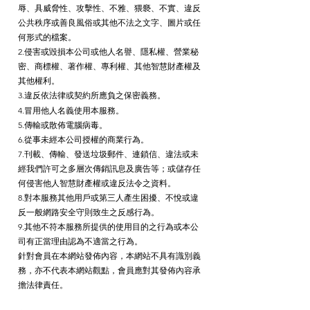
辱、具威脅性、攻擊性、不雅、猥褻、不實、違反
公共秩序或善良風俗或其他不法之文字、圖片或任
何形式的檔案
。
2.侵害或毀損本公司或他人名譽、隱私權、營業秘
密、商標權、著作權、專利權、其他智慧財產權及
其他權利。
3.違反依法律或契約所應負之保密義務。
4.冒用他人名義使用本服務。
5.傳輸或散佈電腦病毒。
6.
從事未經本公司授權的商業行為。
7.刊載、傳輸、發送垃圾郵件、連鎖信、違法或未
經我們許可之多層次傳銷訊息及廣告等；或儲存任
何侵害他人智慧財產權或違反法令之資料。
8.對本服務其他用戶或第三人產生困擾、不悅或違
反一般網路安全守則致生之反感行為。
9.其他不符本服務所提供的使用目的之行為或本公
司有正當理由認為不適當之行為。
針對會員在本網站發佈內容，本網站不具有識別義
務，亦不代表本網站觀點，會員應對其發佈內容承
擔法律責任。