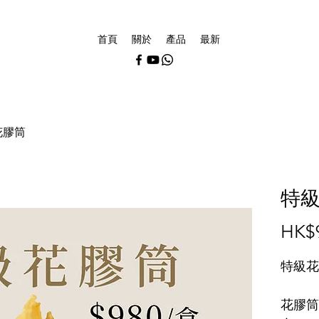
首頁
關於
產品
最新
花膠筒
特
HK$
特級花
花膠筒