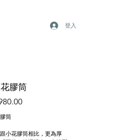
登入
級花膠筒
980.00
價
格
膠筒
跟小花膠筒相比，更為厚