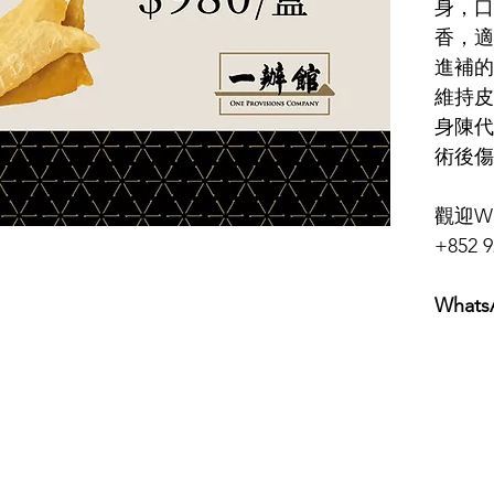
身，口
香，適
進補的
維持皮
身陳代
術後傷
觀迎Wh
+852 9
Whats
美而廉環球採購 ｜一辦館