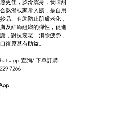
感更佳，腍滑瀉身，食味甜
合熬湯或家常入饌，是自用
妙品。有助防止肌膚老化，
膚及結締組織的彈性，促進
謝，對抗衰老，消除疲勞，
口復原甚有助益。
atsapp 查詢/ 下單訂購: 
229 7266
App