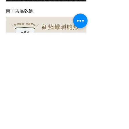
南非吉品乾鮑
紅燒罐頭鮑魚
美而廉環球採購 ｜一辦館
budget.bgs@gmail.com
首頁
​關於
產品
會員條款
​最新