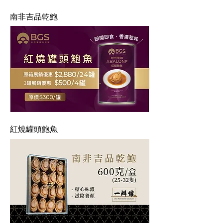
南非吉品乾鮑
紅燒罐頭鮑魚