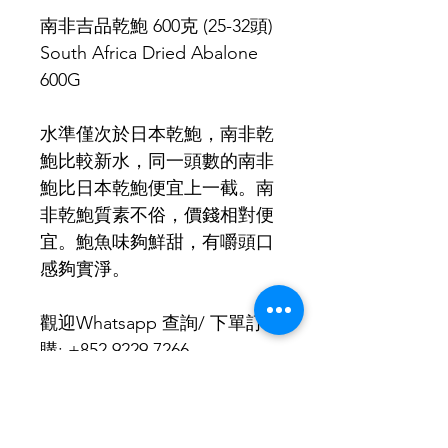
價
價
南非吉品乾鮑 600克 (25-32頭)
格
格
South Africa Dried Abalone 
600G
水準僅次於日本乾鮑，南非乾
鮑比較新水，同一頭數的南非
鮑比日本乾鮑便宜上一截。南
非乾鮑質素不俗，價錢相對便
宜。鮑魚味夠鮮甜，有嚼頭口
感夠實淨。
觀迎Whatsapp 查詢/ 下單訂
購: +852 9229 7266
WhatsApp