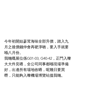
今年初開始蔘茸海味全部升價，踏入九
月之後價錢仲會再硬淨啲，要入手就要
喺八月份。
我哋嘅展位係G01-03, G40-42，正門入嚟
大大件見哂，全公司同事都喺現場準備
好，出邊所有場地收晒，呢幾日要買
嘢，只能夠入嚟機場博覽站搵我哋。